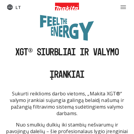
LT
XGT® SIURBLIAI IR VALYMO
ĮRANKIAI
Sukurti reiklioms darbo vietoms, „Makita XGT®“
valymo įrankiai sujungia galingą belaidį našumą ir
pažangią filtravimo sistemą sudėtingiems valymo
darbams.
Nuo smulkių dulkių iki stambių nešvarumų ir
pavojingų dalelių – šie profesionalaus lygio įrenginiai