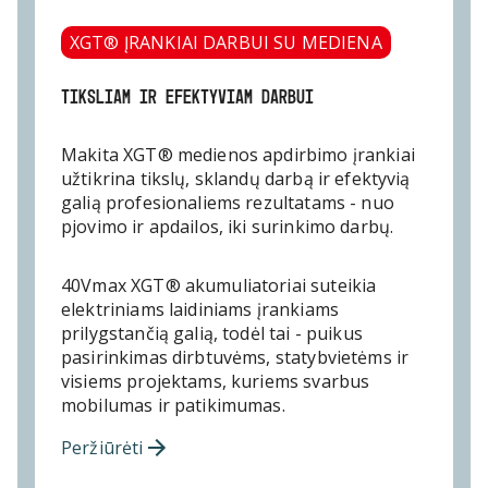
XGT® ĮRANKIAI DARBUI SU MEDIENA
TIKSLIAM IR EFEKTYVIAM DARBUI
Makita XGT® medienos apdirbimo įrankiai
užtikrina tikslų, sklandų darbą ir efektyvią
galią profesionaliems rezultatams - nuo
pjovimo ir apdailos, iki surinkimo darbų.
40Vmax XGT® akumuliatoriai suteikia
elektriniams laidiniams įrankiams
prilygstančią galią, todėl tai - puikus
pasirinkimas dirbtuvėms, statybvietėms ir
visiems projektams, kuriems svarbus
mobilumas ir patikimumas.
Peržiūrėti