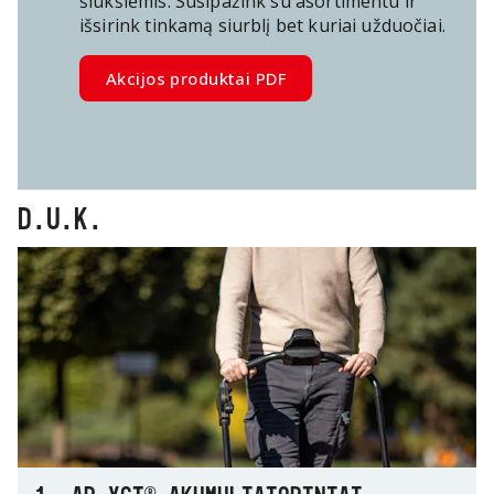
šiukšlėmis. Susipažink su asortimentu ir
išsirink tinkamą siurblį bet kuriai užduočiai.
Akcijos produktai PDF
D.U.K.