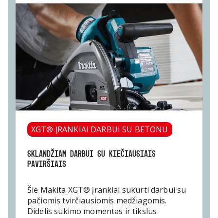
XGT® ĮRANKIAI DARBUI SU BETONU
SKLANDŽIAM DARBUI SU KIEČIAUSIAIS
PAVIRŠIAIS
Šie Makita XGT® įrankiai sukurti darbui su
pačiomis tvirčiausiomis medžiagomis.
Didelis sukimo momentas ir tikslus