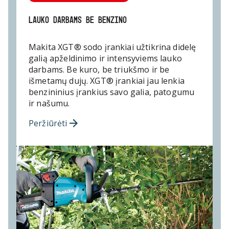
LAUKO DARBAMS BE BENZINO
Makita XGT® sodo įrankiai užtikrina didelę
galią apželdinimo ir intensyviems lauko
darbams. Be kuro, be triukšmo ir be
išmetamų dujų. XGT® įrankiai jau lenkia
benzininius įrankius savo galia, patogumu
ir našumu.
Peržiūrėti