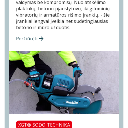
valdymas be kompromisų. Nuo atskėlimo
plaktukų, betono pjaustytuvų, iki giluminių
vibratorių ir armatūros rišimo įrankių, - šie
įrankiai lengvai įveikia net sudėtingiausias
betono ir mūro užduotis.
Peržiūrėti
XGT® SODO TECHNIKA