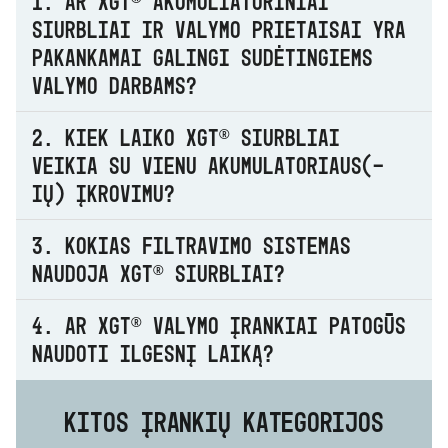
1. Ar XGT® akumuliatoriniai
siurbliai ir valymo prietaisai yra
pakankamai galingi sudėtingiems
valymo darbams?
2. Kiek laiko XGT® siurbliai
veikia su vienu akumulatoriaus(-
ių) įkrovimu?
3. Kokias filtravimo sistemas
naudoja XGT® siurbliai?
4. Ar XGT® valymo įrankiai patogūs
naudoti ilgesnį laiką?
KITOS ĮRANKIŲ KATEGORIJOS